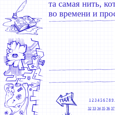
та самая нить, к
во времени и про
1
2
3
4
5
6
7
8
9
32
33
34
35
36
37