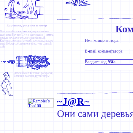
Картинки, рисунки и юмор
Ком
картинки
Основа сайта -
, нарисованные
юмор
шариковой ручкой. Ну и естественно -
,
правда зачастую весьма специфичный.
Имя комментатора:
Картинки
,
рисунки ручкой
,
рассказы
, а так же
всякий бред собственно и образуют данный
сайт.
E-mail комментатора:
Введите код
93fa
Детский сайт
Ребзики
: раскраски,
отличия, пазлы и другие игры!
~J@R~
Они сами деревья