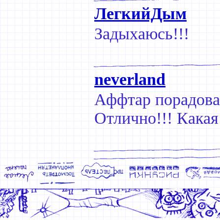
ЛегкийДым
Задыхаюсь!!!
neverland
Аффтар порадовал
Отлично!!! Какая