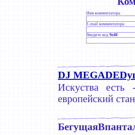
Ком
Имя комментатора:
E-mail комментатора:
Введите код
9e48
DJ MEGADEDушк
Искуства есть 
европейский стан
БегущаяВпанта