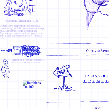
Картинки, рисунки и юмор
картинки
Основа сайта -
, нарисованные
юмор
шариковой ручкой. Ну и естественно -
,
правда зачастую весьма специфичный.
Картинки
,
рисунки ручкой
,
рассказы
, а так же
всякий бред собственно и образуют данный
сайт.
Он замял Замят
Детский сайт
Ребзики
: раскраски,
отличия, пазлы и другие игры!
1
2
3
4
5
6
7
8
9
31
32
33
34
35
36