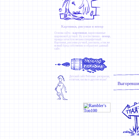
Картинки, рисунки и юмор
картинки
Основа сайта -
, нарисованные
юмор
шариковой ручкой. Ну и естественно -
,
правда зачастую весьма специфичный.
Картинки
,
рисунки ручкой
,
рассказы
, а так же
всякий бред собственно и образуют данный
сайт.
Детский сайт
Ребзики
: раскраски,
отличия, пазлы и другие игры!
Выгоревший