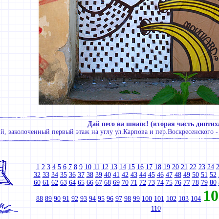
Дай песо на шнапс! (вторая часть диптих
, заколоченный первый этаж на углу ул.Карпова и пер.Воскресенского -
1
2
3
4
5
6
7
8
9
10
11
12
13
14
15
16
17
18
19
20
21
22
23
24
32
33
34
35
36
37
38
39
40
41
42
43
44
45
46
47
48
49
50
51
52
60
61
62
63
64
65
66
67
68
69
70
71
72
73
74
75
76
77
78
79
80
10
88
89
90
91
92
93
94
95
96
97
98
99
100
101
102
103
104
110