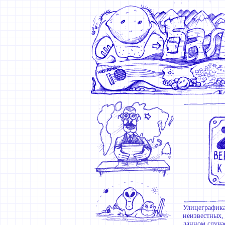
Улицеграфика
неизвестных,
данном случа