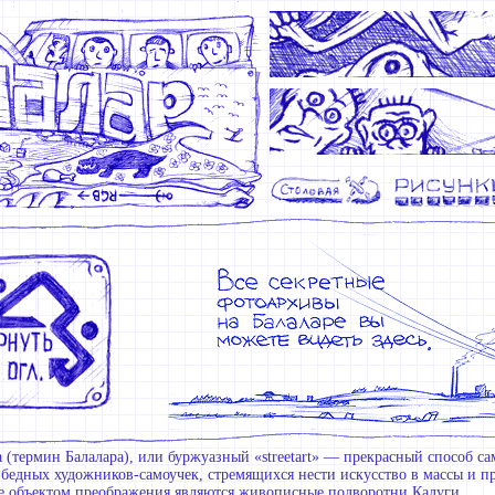
 (термин Балалара), или буржуазный «streetart» — прекрасный способ с
 бедных художников-самоучек, стремящихся нести искусство в массы и п
е объектом преображения являются живописные подворотни Калуги.