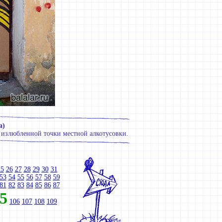
а)
 излюбленной точки местной алкотусовки.
25
26
27
28
29
30
31
53
54
55
56
57
58
59
81
82
83
84
85
86
87
5
106
107
108
109