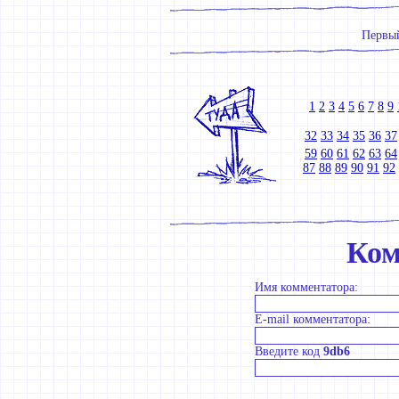
Первый
1
2
3
4
5
6
7
8
9
32
33
34
35
36
37
59
60
61
62
63
64
87
88
89
90
91
92
Ком
Имя комментатора:
E-mail комментатора:
Введите код
9db6