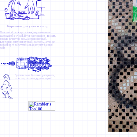
Картинки, рисунки и юмор
картинки
Основа сайта -
, нарисованные
юмор
шариковой ручкой. Ну и естественно -
,
правда зачастую весьма специфичный.
Картинки
,
рисунки ручкой
,
рассказы
, а так же
всякий бред собственно и образуют данный
сайт.
Детский сайт
Ребзики
: раскраски,
отличия, пазлы и другие игры!