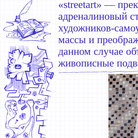
«streetart» — пр
адреналиновый ст
художников-самоу
массы и преображ
данном случае о
живописные подв