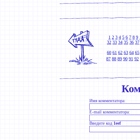
1
2
3
4
5
6
7
8
9
32
33
34
35
36
37
60
61
62
63
64
65
87
88
89
90
91
92
Ком
Имя комментатора:
E-mail комментатора:
Введите код
1eef