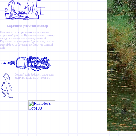
Картинки, рисунки и юмор
картинки
Основа сайта -
, нарисованные
юмор
шариковой ручкой. Ну и естественно -
,
правда зачастую весьма специфичный.
Картинки
,
рисунки ручкой
,
рассказы
, а так же
всякий бред собственно и образуют данный
сайт.
Детский сайт
Ребзики
: раскраски,
отличия, пазлы и другие игры!