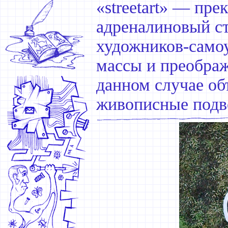
«streetart» — пр
адреналиновый ст
художников-самоу
массы и преображ
данном случае о
живописные подв