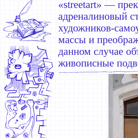
«streetart» — пр
адреналиновый ст
художников-самоу
массы и преображ
данном случае о
живописные подв