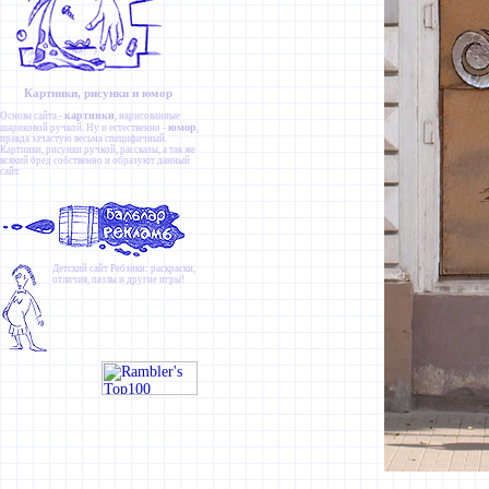
Картинки, рисунки и юмор
картинки
Основа сайта -
, нарисованные
юмор
шариковой ручкой. Ну и естественно -
,
правда зачастую весьма специфичный.
Картинки
,
рисунки ручкой
,
рассказы
, а так же
всякий бред собственно и образуют данный
сайт.
Детский сайт
Ребзики
: раскраски,
отличия, пазлы и другие игры!