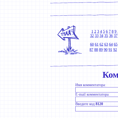
1
2
3
4
5
6
7
8
9
32
33
34
35
36
37
60
61
62
63
64
65
87
88
89
90
91
92
Ком
Имя комментатора:
E-mail комментатора:
Введите код
8120