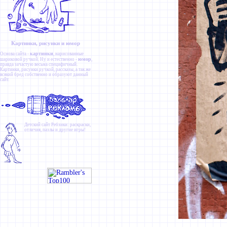
Картинки, рисунки и юмор
картинки
Основа сайта -
, нарисованные
юмор
шариковой ручкой. Ну и естественно -
,
правда зачастую весьма специфичный.
Картинки
,
рисунки ручкой
,
рассказы
, а так же
всякий бред собственно и образуют данный
сайт.
Детский сайт
Ребзики
: раскраски,
отличия, пазлы и другие игры!