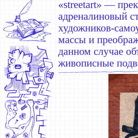
«streetart» — пр
адреналиновый ст
художников-самоу
массы и преображ
данном случае о
живописные подв