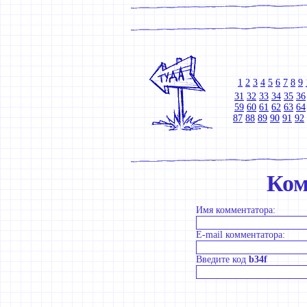
1
2
3
4
5
6
7
8
9
31
32
33
34
35
36
59
60
61
62
63
64
87
88
89
90
91
92
Ком
Имя комментатора:
E-mail комментатора:
Введите код
b34f