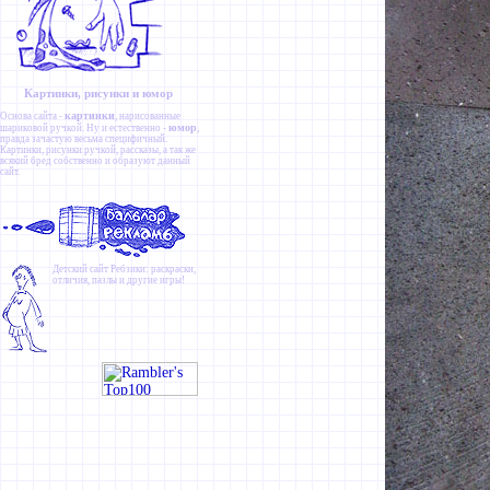
Картинки, рисунки и юмор
картинки
Основа сайта -
, нарисованные
юмор
шариковой ручкой. Ну и естественно -
,
правда зачастую весьма специфичный.
Картинки
,
рисунки ручкой
,
рассказы
, а так же
всякий бред собственно и образуют данный
сайт.
Детский сайт
Ребзики
: раскраски,
отличия, пазлы и другие игры!