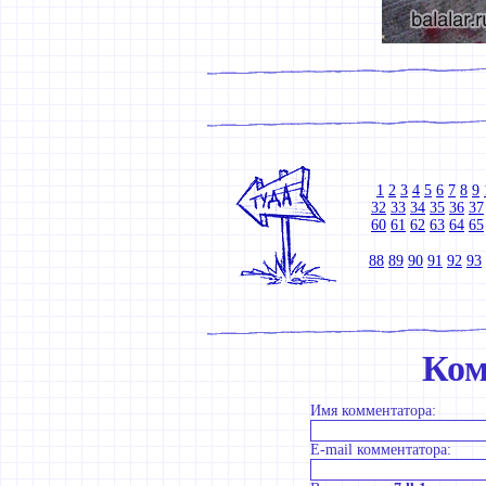
1
2
3
4
5
6
7
8
9
32
33
34
35
36
37
60
61
62
63
64
65
88
89
90
91
92
93
Ком
Имя комментатора:
E-mail комментатора: