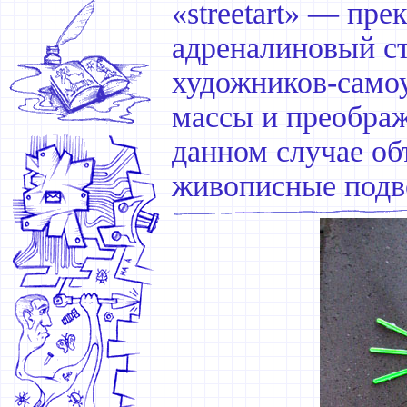
«streetart» — пр
адреналиновый ст
художников-самоу
массы и преображ
данном случае о
живописные подв