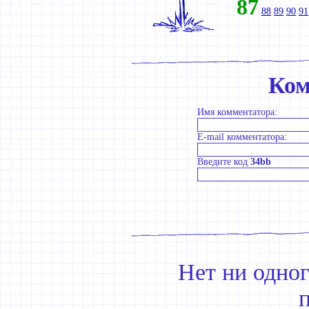
87
88
89
90
91
Ком
Имя комментатора:
E-mail комментатора:
Введите код
34bb
Нет ни одно