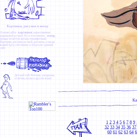
Картинки, рисунки и юмор
картинки
Основа сайта -
, нарисованные
юмор
шариковой ручкой. Ну и естественно -
,
правда зачастую весьма специфичный.
Картинки
,
рисунки ручкой
,
рассказы
, а так же
всякий бред собственно и образуют данный
сайт.
Детский сайт
Ребзики
: раскраски,
отличия, пазлы и другие игры!
Ка
1
2
3
4
5
6
7
8
9
32
33
34
35
36
37
60
61
62
63
64
6