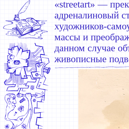
«streetart» — пр
адреналиновый ст
художников-самоу
массы и преображ
данном случае о
живописные подв