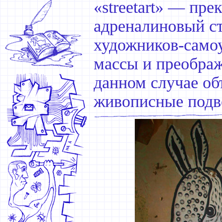
«streetart» — пр
адреналиновый ст
художников-самоу
массы и преображ
данном случае о
живописные подв