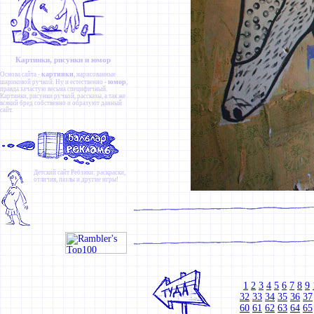
Картинки, рисунки и юмор
картинки
Основа сайта -
, нарисованные
юмор
шариковой ручкой. Ну и естественно -
,
правда зачастую весьма специфичный.
Картинки
,
рисунки ручкой
,
рассказы
, а так же
всякий бред собственно и образуют данный
сайт.
Детский сайт
Ребзики
: раскраски,
отличия, пазлы и другие игры!
1
2
3
4
5
6
7
8
9
32
33
34
35
36
37
60
61
62
63
64
65