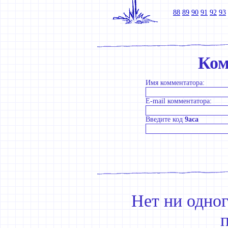
88
89
90
91
92
93
Ком
Имя комментатора:
E-mail комментатора:
Введите код
9aca
Нет ни одно