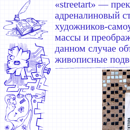
«streetart» — пр
адреналиновый ст
художников-самоу
массы и преображ
данном случае о
живописные подв