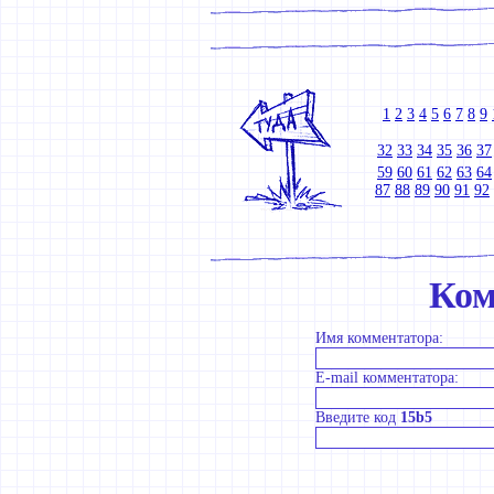
1
2
3
4
5
6
7
8
9
32
33
34
35
36
37
59
60
61
62
63
64
87
88
89
90
91
92
Ком
Имя комментатора:
E-mail комментатора:
Введите код
15b5