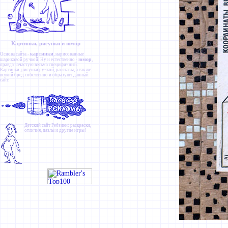
Картинки, рисунки и юмор
картинки
Основа сайта -
, нарисованные
юмор
шариковой ручкой. Ну и естественно -
,
правда зачастую весьма специфичный.
Картинки
,
рисунки ручкой
,
рассказы
, а так же
всякий бред собственно и образуют данный
сайт.
Детский сайт
Ребзики
: раскраски,
отличия, пазлы и другие игры!