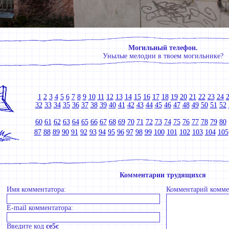
Могильный телефон.
Унылые мелодии в твоем могильнике?
1
2
3
4
5
6
7
8
9
10
11
12
13
14
15
16
17
18
19
20
21
22
23
24
32
33
34
35
36
37
38
39
40
41
42
43
44
45
46
47
48
49
50
51
52
60
61
62
63
64
65
66
67
68
69
70
71
72
73
74
75
76
77
78
79
80
87
88
89
90
91
92
93
94
95
96
97
98
99
100
101
102
103
104
105
Комментарии трудящихся
Имя комментатора:
Комментарий комме
E-mail комментатора:
Введите код
ce5c