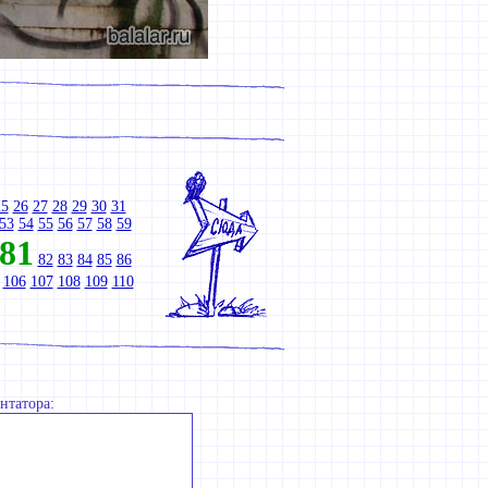
25
26
27
28
29
30
31
53
54
55
56
57
58
59
81
82
83
84
85
86
106
107
108
109
110
нтатора: