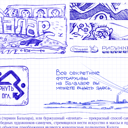
 (термин Балалара), или буржуазный «streetart» — прекрасный способ с
 бедных художников-самоучек, стремящихся нести искусство в массы и п
е объектом преображения являются живописные подворотни Калуги.