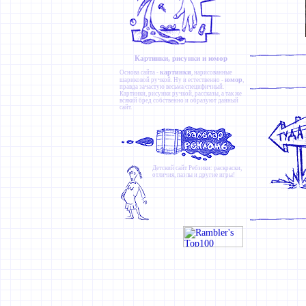
Картинки, рисунки и юмор
картинки
Основа сайта -
, нарисованные
юмор
шариковой ручкой. Ну и естественно -
,
правда зачастую весьма специфичный.
Картинки
,
рисунки ручкой
,
рассказы
, а так же
всякий бред собственно и образуют данный
сайт.
Детский сайт
Ребзики
: раскраски,
отличия, пазлы и другие игры!