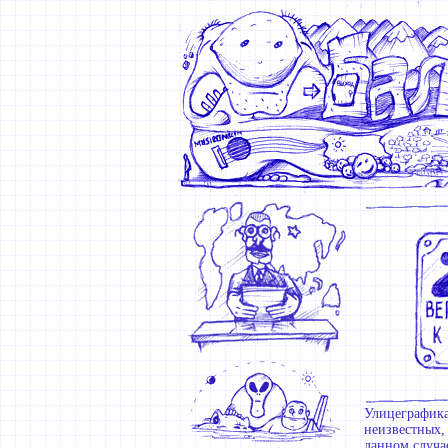
Улицеграфика
неизвестных,
данном случа