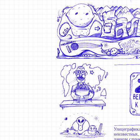
Улицеграфика
неизвестных,
данном случа