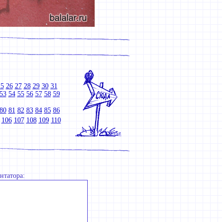
25
26
27
28
29
30
31
53
54
55
56
57
58
59
80
81
82
83
84
85
86
106
107
108
109
110
нтатора: