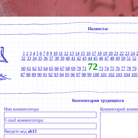
Иконостас
1
2
3
4
5
6
7
8
9
10
11
12
13
14
15
16
17
18
19
20
21
22
23
24
32
33
34
35
36
37
38
39
40
41
42
43
44
45
46
47
48
49
50
51
52
72
60
61
62
63
64
65
66
67
68
69
70
71
73
74
75
76
77
78
79
87
88
89
90
91
92
93
94
95
96
97
98
99
100
101
102
103
104
105
Комментарии трудящихся
Имя комментатора:
Комментарий комме
E-mail комментатора:
Введите код
ab13