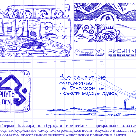
 (термин Балалара), или буржуазный «streetart» — прекрасный способ с
 бедных художников-самоучек, стремящихся нести искусство в массы и п
е объектом преображения являются живописные подворотни Калуги.