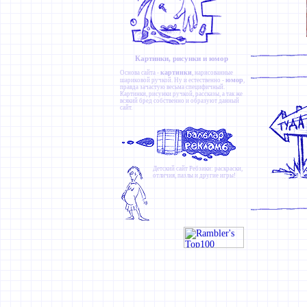
Картинки, рисунки и юмор
картинки
Основа сайта -
, нарисованные
юмор
шариковой ручкой. Ну и естественно -
,
правда зачастую весьма специфичный.
Картинки
,
рисунки ручкой
,
рассказы
, а так же
всякий бред собственно и образуют данный
сайт.
Детский сайт
Ребзики
: раскраски,
отличия, пазлы и другие игры!